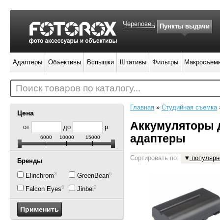
Череповец
Пункты выдачи
Адаптеры
Объективы
Вспышки
Штативы
Фильтры
Макросъем
Поиск товаров по каталогу...
Главная
»
Студийная съемка
Цена
Аккумуляторы д
от
до
р.
адаптеры
6000
10000
15000
Сортировать по:
популярн
Бренды
3
6
Elinchrom
GreenBean
6
2
Falcon Eyes
Jinbei