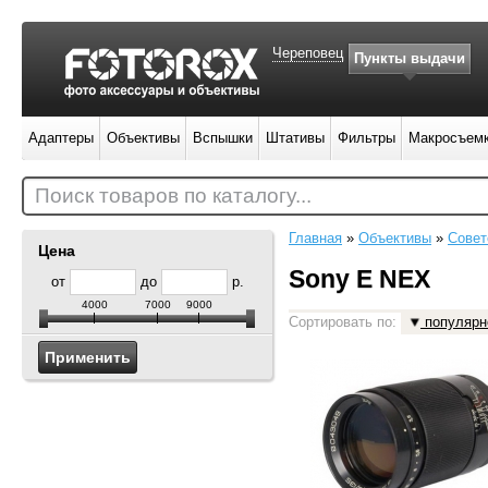
Череповец
Пункты выдачи
Адаптеры
Объективы
Вспышки
Штативы
Фильтры
Макросъем
Поиск товаров по каталогу...
Главная
»
Объективы
»
Совет
Цена
Sony E NEX
от
до
р.
4000
7000
9000
Сортировать по:
популярн