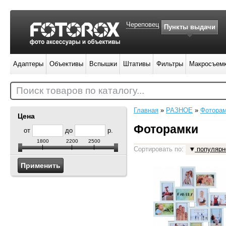
Череповец
Пункты выдачи
Адаптеры
Объективы
Вспышки
Штативы
Фильтры
Макросъем
Поиск товаров по каталогу...
Главная
»
РАЗНОЕ
»
Фотора
Цена
Фоторамки
от
до
р.
1800
2200
2500
Сортировать по:
популярн