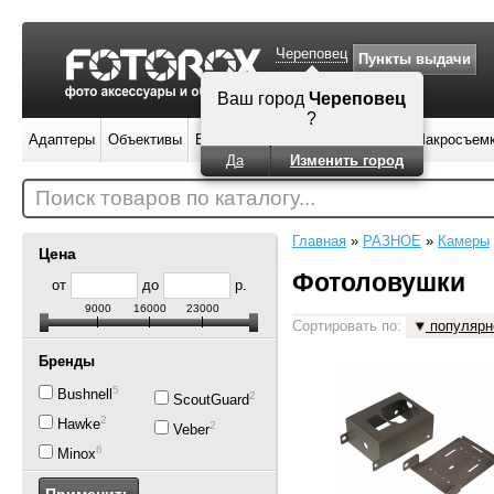
Череповец
Пункты выдачи
Ваш город
Череповец
?
Адаптеры
Объективы
Вспышки
Штативы
Фильтры
Макросъем
Да
Изменить город
Поиск товаров по каталогу...
Главная
»
РАЗНОЕ
»
Камеры
Цена
Фотоловушки
от
до
р.
9000
16000
23000
Сортировать по:
популярн
Бренды
5
Bushnell
2
ScoutGuard
2
Hawke
2
Veber
6
Minox