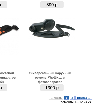
р.
890 р.
кистевой
Универсальный наручный
аппаратов
ремень Phottix для
й)
фотоаппаратов
р.
1300 р.
← Назад
1
2
Вперед →
Элементы 1—12 из 24.