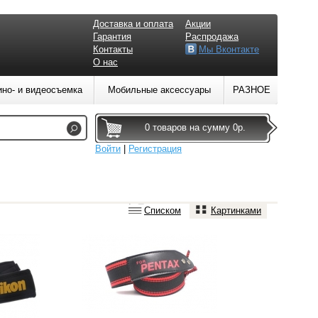
Доставка и оплата
Акции
Гарантия
Распродажа
Контакты
Мы Вконтакте
О нас
ино- и видеосъемка
Мобильные аксессуары
РАЗНОЕ
0 товаров на сумму 0р.
Войти
|
Регистрация
Списком
Картинками