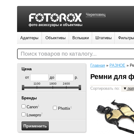
Череповец
Адаптеры
Объективы
Вспышки
Штативы
Фильтры
Поиск товаров по каталогу...
Главная
»
РАЗНОЕ
»
Р
Цена
Ремни для ф
от
до
р.
1100
1800
2400
Сортировать по:
поп
Бренды
1
Canon
1
Phottix
7
Lowepro