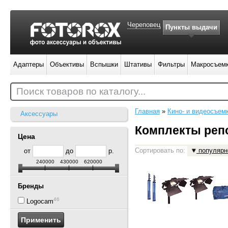
Череповец
Пункты выдачи
Адаптеры
Объективы
Вспышки
Штативы
Фильтры
Макросъем
Поиск товаров по каталогу...
Главная
»
Кино- и видеосъем
Аксессуары
Комплекты репо
Цена
Сортировать по:
популярн
от
до
р.
240000
430000
620000
Бренды
46
Logocam