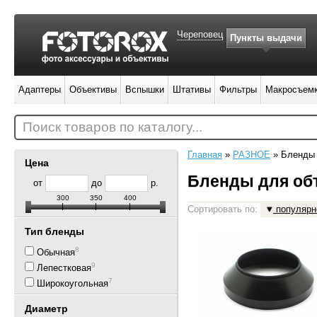
Череповец
Пункты выдачи
Адаптеры
Объективы
Вспышки
Штативы
Фильтры
Макросъем
Поиск товаров по каталогу...
Главная
»
РАЗНОЕ
»
Бленды 
Цена
Бленды для об
от
до
р.
300
350
400
Сортировать по:
популярн
Тип бленды
8
Обычная
9
Лепестковая
7
Широкоугольная
Диаметр