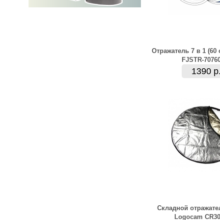
Отражатель 7 в 1 (60 
FJSTR-7076
1390 р
Складной отражате
Logocam CR3