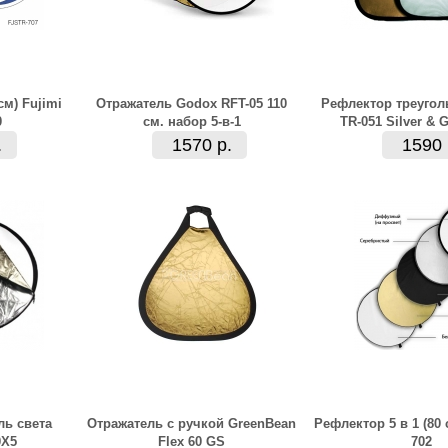
см) Fujimi
Отражатель Godox RFT-05 110
Рефлектор треугол
0
см. набор 5-в-1
TR-051 Silver & 
.
1570 р.
1590 
ль света
Отражатель с ручкой GreenBean
Рефлектор 5 в 1 (80 
0X5
Flex 60 GS
702