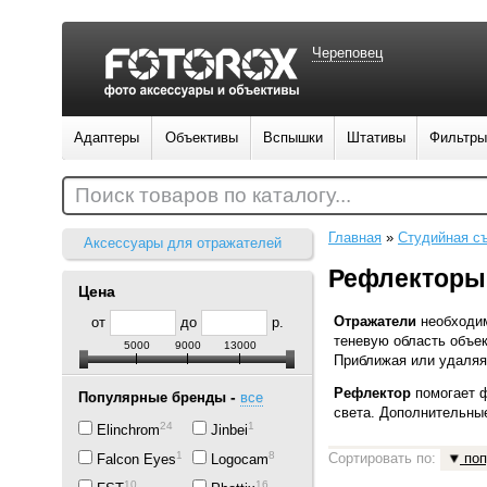
Череповец
Адаптеры
Объективы
Вспышки
Штативы
Фильтры
Поиск товаров по каталогу...
Главная
»
Студийная с
Аксессуары для отражателей
Рефлекторы 
Цена
Отражатели
необходим
от
до
р.
теневую область объек
5000
9000
13000
Приближая или удаляя 
Рефлектор
помогает ф
-
Популярные бренды
все
света. Дополнительные
24
1
Elinchrom
Jinbei
15
8
Сортировать по:
поп
Falcon Eyes
Logocam
10
16