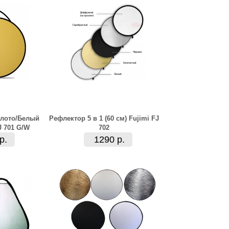
олото/Белый
Рефлектор 5 в 1 (60 см) Fujimi FJ
J 701 G/W
702
р.
1290 р.