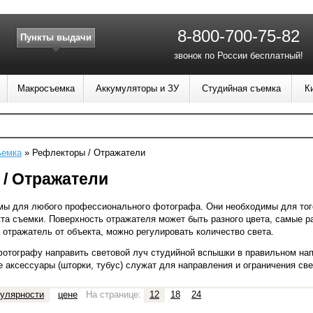
8-800-700-75-82
Пункты выдачи
звонок по России бесплатный!
Макросъемка
Аккумуляторы и ЗУ
Студийная съемка
К
ъемка
»
Рефлекторы / Отражатели
/ Отражатели
ы для любого профессионального фотографа. Они необходимы для того
та съемки. Поверхность отражателя может быть разного цвета, самые р
отражатель от объекта, можно регулировать количество света.
отографу направить световой луч студийной вспышки в правильном на
 аксессуары (шторки, тубус) служат для направления и ограничения свет
улярности
цене
На странице:
12
18
24