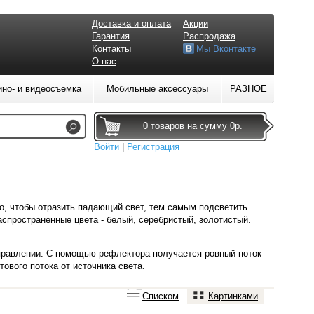
Доставка и оплата
Акции
Гарантия
Распродажа
Контакты
Мы Вконтакте
О нас
ино- и видеосъемка
Мобильные аксессуары
РАЗНОЕ
0 товаров на сумму 0р.
Войти
|
Регистрация
, чтобы отразить падающий свет, тем самым подсветить
аспространенные цвета - белый, серебристый, золотистый.
правлении. С помощью рефлектора получается ровный поток
ового потока от источника света.
Списком
Картинками