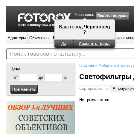
Череповец
Пункты выдачи
Ваш город
Череповец
?
Адаптеры
Объективы
Вспышки
Штативы
Фильтры
Макросъем
Да
Изменить город
Поиск товаров по каталогу...
Главная
»
Мобильные аксесс
Цена
Светофильтры 
от
до
р.
Сортировать по:
популярн
Нет результатов.