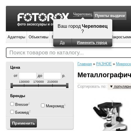
Череповец
Пункты выдачи
Адаптеры
Объективы
Вспышки
Штативы
Фильтры
Макросъем
Поиск товаров по каталогу...
Главная
»
РАЗНОЕ
»
Микрос
Цена
Металлографич
от
до
р.
130000
170000
210000
Сортировать по:
популярн
Бренды
1
Bresser
1
Микромед
2
Биомед