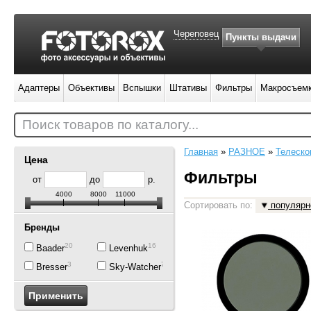
Череповец
Пункты выдачи
Адаптеры
Объективы
Вспышки
Штативы
Фильтры
Макросъем
Поиск товаров по каталогу...
Главная
»
РАЗНОЕ
»
Телеско
Цена
Фильтры
от
до
р.
4000
8000
11000
Сортировать по:
популярн
Бренды
20
16
Baader
Levenhuk
3
7
Bresser
Sky-Watcher