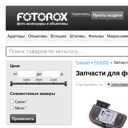
Череповец
Пункты выдачи
Адаптеры
Объективы
Вспышки
Штативы
Фильтры
Макросъем
Поиск товаров по каталогу...
Главная
»
РАЗНОЕ
»
Запчаст
Цена
Запчасти для ф
от
до
р.
1000
1500
2100
Сортировать по:
популярн
Совместимые камеры
11
Canon
16
Nikon