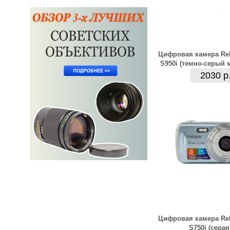
Цифровая камера Re
S950i (темно-серый 
2030 р
Цифровая камера Re
S750i (серая