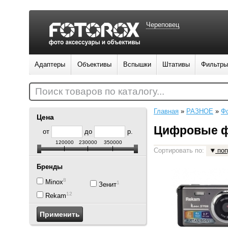
Череповец
Адаптеры
Объективы
Вспышки
Штативы
Фильтры
Поиск товаров по каталогу...
Главная
»
РАЗНОЕ
»
Ф
Цена
Цифровые ф
от
до
р.
120000
230000
350000
Сортировать по:
поп
Бренды
8
Minox
1
Зенит
12
Rekam