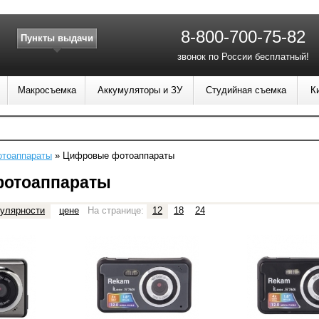
8-800-700-75-82
Пункты выдачи
звонок по России бесплатный!
Макросъемка
Аккумуляторы и ЗУ
Студийная съемка
К
отоаппараты
»
Цифровые фотоаппараты
отоаппараты
улярности
цене
На странице:
12
18
24