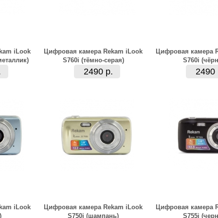
kam iLook
Цифровая камера Rekam iLook
Цифровая камера R
металлик)
S760i (тёмно-серая)
S760i (чёрн
.
2490 р.
2490 
kam iLook
Цифровая камера Rekam iLook
Цифровая камера R
)
S750i (шампань)
S755i (черн