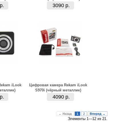
р.
3090 р.
ekam iLook
Цифровая камера Rekam iLook
еталлик)
S970i (чёрный металлик)
р.
4090 р.
← Назад
1
2
Вперед →
Элементы 1—12 из 21.