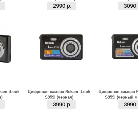
.
2990 р.
3090 
kam iLook
Цифровая камера Rekam iLook
Цифровая камера R
я)
S959i (черная)
S959i (черный м
.
3990 р.
3990 