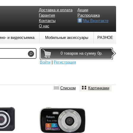
Доставка и оплата
Акции
Гарантия
Распродажа
Контакты
Мы Вконтакте
О нас
ино- и видеосъемка
Мобильные аксессуары
РАЗНОЕ
0 товаров на сумму 0р.
Войти
|
Регистрация
Списком
Картинками