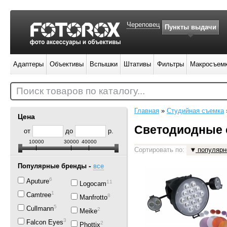
Череповец
Пункты выдачи
Адаптеры
Объективы
Вспышки
Штативы
Фильтры
Макросъем
Поиск товаров по каталогу...
Главная
»
Студийная съемка
Цена
Светодиодные 
от
до
р.
10000
30000
40000
Сортировать по:
популярн
-
Популярные бренды
все
6
Aputure
11
Logocam
1
Camtree
8
Manfrotto
5
Cullmann
2
Meike
37
Falcon Eyes
2
Phottix