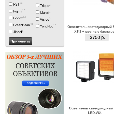
18
FST
2
Triopo
16
Fujimi
1
Ulanzi
24
Godox
3
Visico
33
GreenBean
10
YongNuo
Осветитель светодиодный 
1
XT-1 + цветные фильтр
Jinbei
3750 р.
Осветитель светодиодный
LED-V64