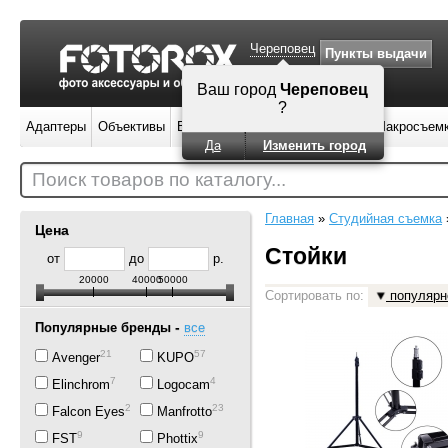
Череповец
Пункты выдачи
Ваш город
Череповец
?
Адаптеры
Объективы
Вспышки
Штативы
Фильтры
Макросъем
Да
Изменить город
Поиск товаров по каталогу...
Главная
»
Студийная съемка
Цена
Стойки
от
до
р.
20000
40000
50000
Сортировать по:
популярн
-
Популярные бренды
все
21
57
Avenger
KUPO
7
4
Elinchrom
Logocam
24
23
Falcon Eyes
Manfrotto
9
9
FST
Phottix