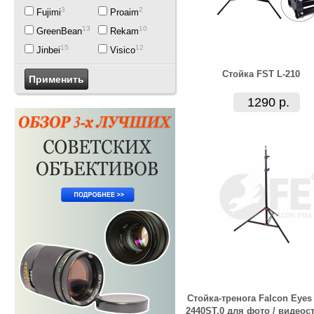
3
2
Fujimi
Proaim
13
10
GreenBean
Rekam
15
12
Jinbei
Visico
Стойка FST L-210
1290 р.
Стойка-тренога Falcon Eyes
2440ST.0 для фото / видеос