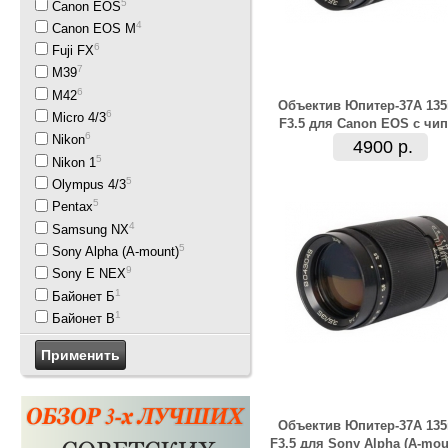
5
Canon EOS
4
Canon EOS M
6
Fuji FX
7
M39
6
M42
Объектив Юпитер-37А 13
6
Micro 4/3
F3.5 для Canon EOS с чи
6
Nikon
4900 р.
5
Nikon 1
5
Olympus 4/3
5
Pentax
4
Samsung NX
5
Sony Alpha (A-mount)
9
Sony E NEX
1
Байонет Б
1
Байонет В
Объектив Юпитер-37А 13
F3.5 для Sony Alpha (A-mou