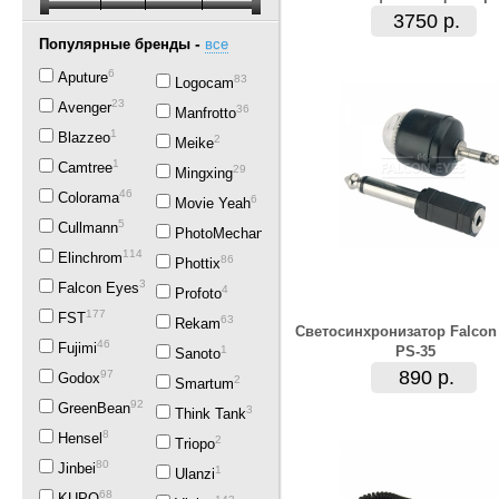
3750 р.
-
Популярные бренды
все
6
Aputure
83
Logocam
23
Avenger
36
Manfrotto
1
Blazzeo
2
Meike
1
Camtree
29
Mingxing
46
Colorama
6
Movie Yeah
5
Cullmann
5
PhotoMechanics
114
Elinchrom
86
Phottix
383
Falcon Eyes
4
Profoto
177
FST
63
Rekam
Светосинхронизатор Falcon
46
Fujimi
1
PS-35
Sanoto
890 р.
97
Godox
2
Smartum
92
GreenBean
3
Think Tank
8
Hensel
2
Triopo
80
Jinbei
1
Ulanzi
68
KUPO