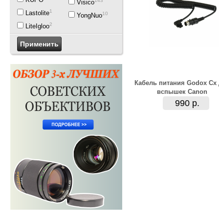
143
Visico
1
Lastolite
10
YongNuo
2
LiteIgloo
Кабель питания Godox Cx
вспышек Canon
990 р.