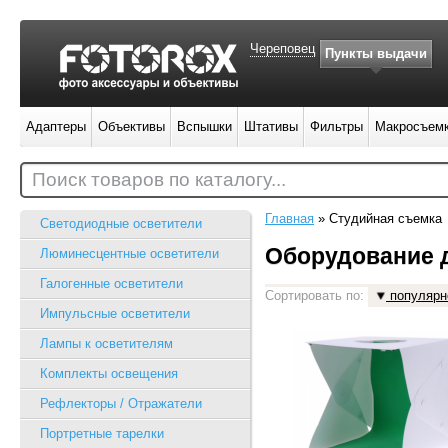
Череповец
Пункты выдачи
Адаптеры
Объективы
Вспышки
Штативы
Фильтры
Макросъем
Поиск товаров по каталогу...
Главная
»
Студийная съемка
Светодиодные осветители
Оборудование 
Люминесцентные осветители
Галогенные осветители
Сортировать по:
популярн
Импульсные осветители
Лампы к осветителям
Комплекты освещения
Рефлекторы / Отражатели
Портретные тарелки